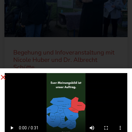
Begehung und Infoveranstaltung mit
Nicole Huber und Dr. Albrecht
Schütte
Am Sonntag, den 1. März 2026 fand eine
Informationsveranstaltung der CDU-Landtagskandidatin
Nicole Huber im Rahmen des Landtagswahlkampfes
unter Mitwirkung von
WEITERLESEN »
2. März 2026