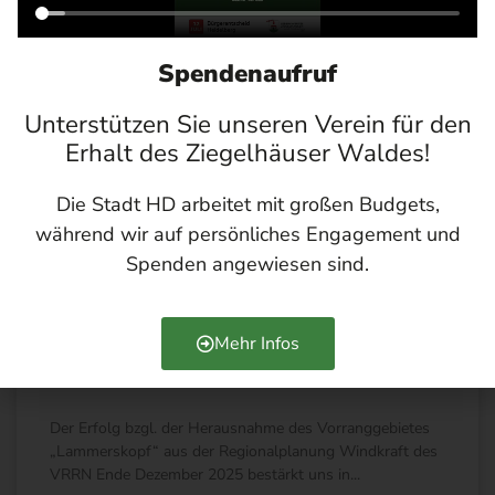
Spendenaufruf
Unterstützen Sie unseren Verein für den
Erhalt des Ziegelhäuser Waldes!
Die Stadt HD arbeitet mit großen Budgets,
während wir auf persönliches Engagement und
Spenden angewiesen sind.
Pressebericht an die RNZ zum
Mehr Infos
Infopapier
Der Erfolg bzgl. der Herausnahme des Vorranggebietes
„Lammerskopf“ aus der Regionalplanung Windkraft des
VRRN Ende Dezember 2025 bestärkt uns in